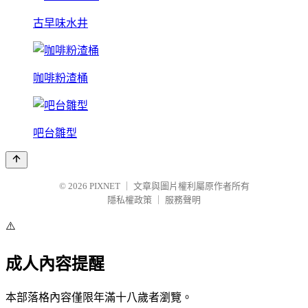
古早味水井
咖啡粉渣桶
吧台雛型
© 2026
PIXNET
｜
文章與圖片權利屬原作者所有
隱私權政策
｜
服務聲明
⚠️
成人內容提醒
本部落格內容僅限年滿十八歲者瀏覽。